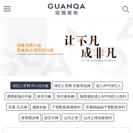
绿巨人官网 iPLUS大板
绿巨人官网 空氣淨化磚
成人APP绿巨人
通體瓷拋石中板
瓷木印象
現代素色磚
無限連紋成人APP绿巨人係列
宋素·凡古磚
濾鏡岩板
子母配套瓷磚係列
宋素錦絲絨子母配套係列
喜翡穩步磚
諾亞方磚
山河之境
山河之境岩板係列