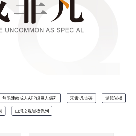
無限連紋成人APP绿巨人係列
宋素·凡古磚
濾鏡岩板
境
山河之境岩板係列