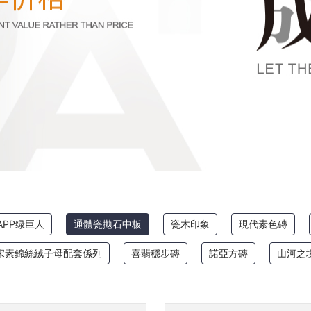
APP绿巨人
通體瓷拋石中板
瓷木印象
現代素色磚
宋素錦絲絨子母配套係列
喜翡穩步磚
諾亞方磚
山河之