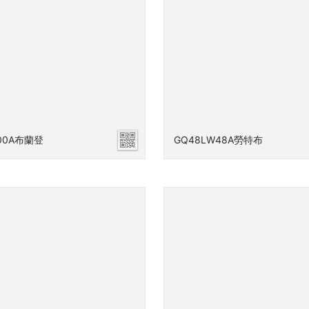
00A布蘭登
GQ48LW48A勞特布