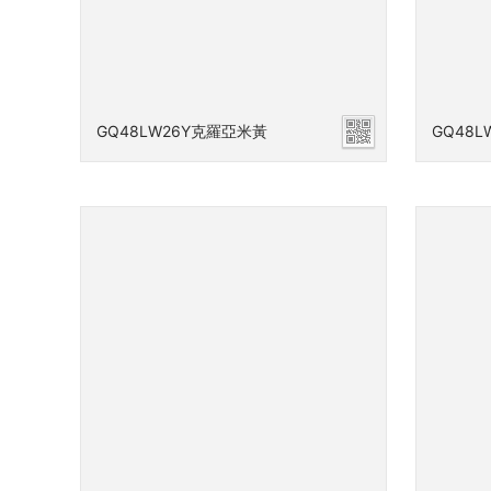
GQ48LW26Y克羅亞米黃
GQ48