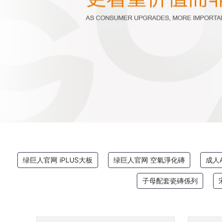
绿巨人官网 iPLUS大板
绿巨人官网 空氣淨化磚
成人
子母配套瓷磚係列