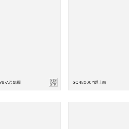
W67A溫妮爾
GQ48000Y爵士白