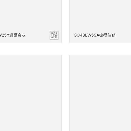
LW25Y邁爾奇灰
GQ48LW59A彼得伯勒