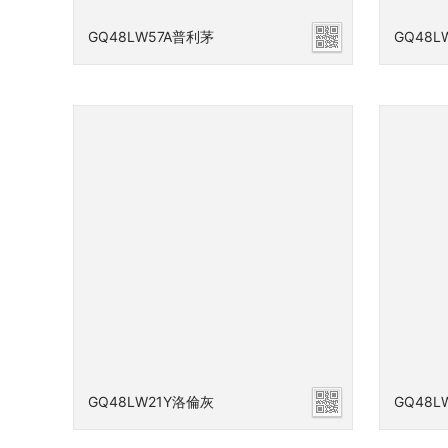
GQ48LW57A普利茅
GQ48L
GQ48LW21Y洛倫灰
GQ48