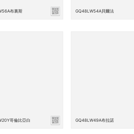
W56A布裏斯
GQ48LW54A貝爾法
LW20Y哥倫比亞白
GQ48LW49A布拉諾