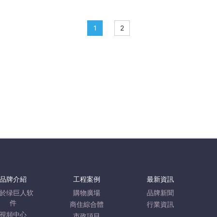
1
2
品牌介紹
工程案例
最新資訊
於绿巨人软
購物廣場
品牌新聞
件
商住綜合體
行業資訊
視頻中心
市政項目