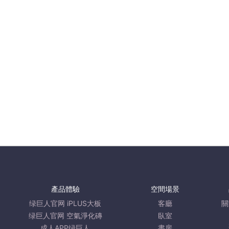
產品體驗
空間場景
绿巨人官网 iPLUS大板
客廳
關
绿巨人官网 空氣淨化磚
臥室
成人APP绿巨人
書房