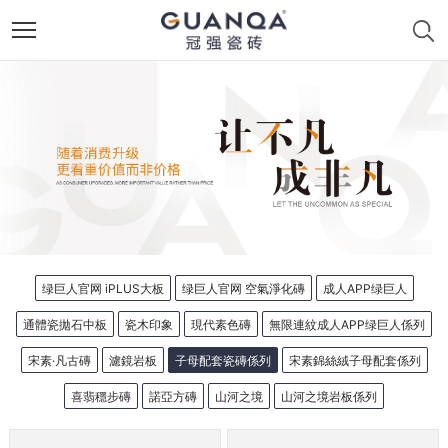
绿巨人官网 iPLUS大板
绿巨人官网 空氣淨化磚
成人APP绿巨人
通體瓷拋石中板
瓷木印象
現代素色磚
無限連紋成人APP绿巨人係列
宋素·凡古磚
濾鏡岩板
子母配套瓷磚係列
宋素錦絲絨子母配套係列
喜翡穩步磚
諾亞方磚
山河之境
山河之境岩板係列